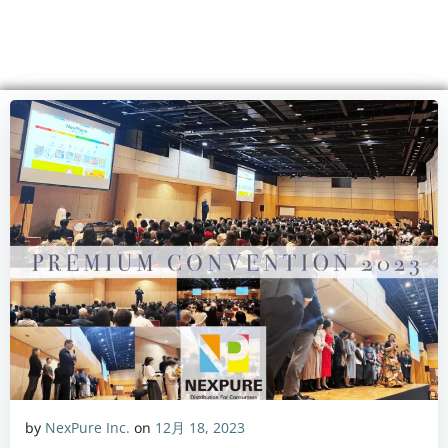
コ
ン
テ
ン
ツ
へ
ス
キ
ッ
プ
by
NexPure Inc.
on
12月 18, 2023