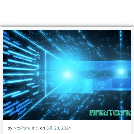
コ
ン
テ
ン
ツ
へ
ス
キ
ッ
プ
by
NexPure Inc.
on
8月 29, 2024