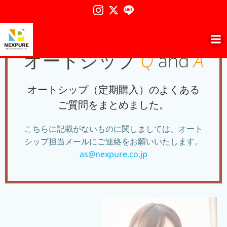
コ
ン
AUTOSHIP
テ
ン
オートシップ
Q
and
A
ツ
へ
ス
オートシップ（定期購入）のよくある
キ
ッ
ご質問をまとめました。
プ
こちらに記載がないものに関しましては、オート
シップ担当メールにご連絡をお願いいたします。
as@nexpure.co.jp