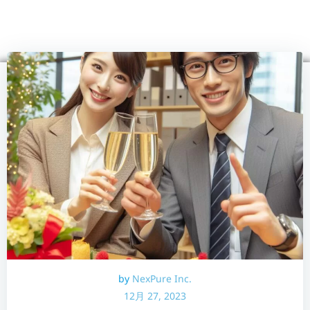
コ
ン
テ
ン
ツ
へ
ス
キ
ッ
プ
by
NexPure Inc.
12月 27, 2023