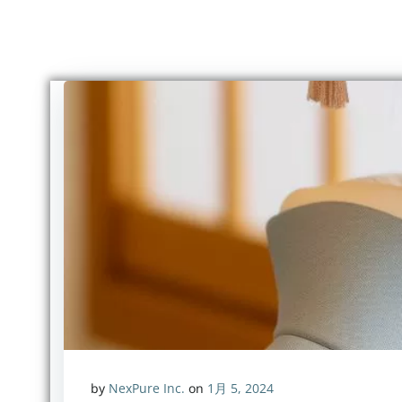
コ
ン
テ
ン
ツ
へ
ス
キ
ッ
プ
by
NexPure Inc.
on
1月 5, 2024