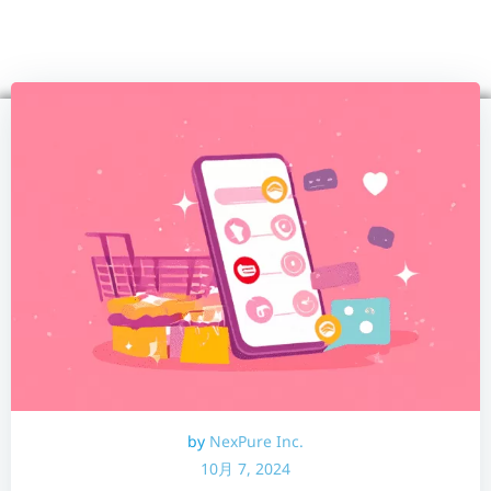
コ
ン
テ
ン
ツ
へ
ス
キ
ッ
プ
by
NexPure Inc.
10月 7, 2024