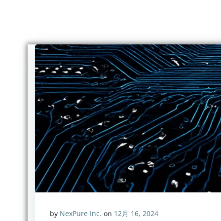
コ
ン
テ
ン
ツ
へ
ス
キ
ッ
プ
by
NexPure Inc.
on
12月 16, 2024