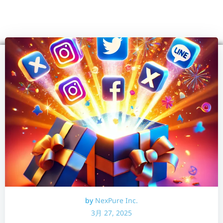
コ
ン
テ
ン
ツ
へ
ス
キ
ッ
プ
by
NexPure Inc.
3月 27, 2025