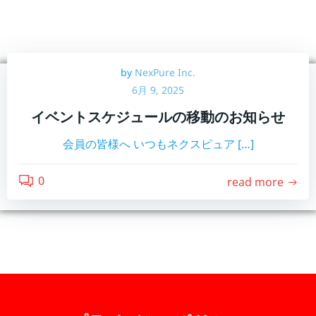
コ
ン
テ
ン
by
NexPure Inc.
ツ
6月 9, 2025
へ
ス
イベントスケジュールの移動のお知らせ
キ
ッ
会員の皆様へ いつもネクスピュア […]
プ
0
read more