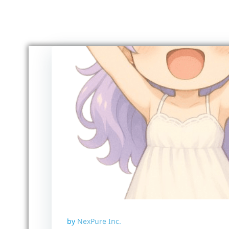
コ
ン
テ
ン
ツ
へ
ス
キ
ッ
プ
by
NexPure Inc.