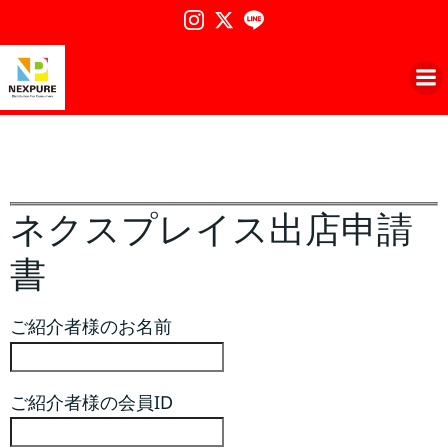
コ
ン
テ
ン
ツ
へ
ス
キ
ッ
ネクスプレイス出店申請
プ
書
ご紹介者様のお名前
ご紹介者様の会員ID