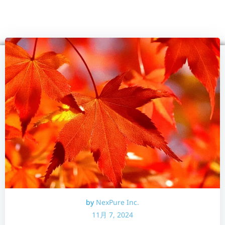
コ
ン
テ
ン
ツ
へ
ス
キ
ッ
プ
by
NexPure Inc.
11月 7, 2024