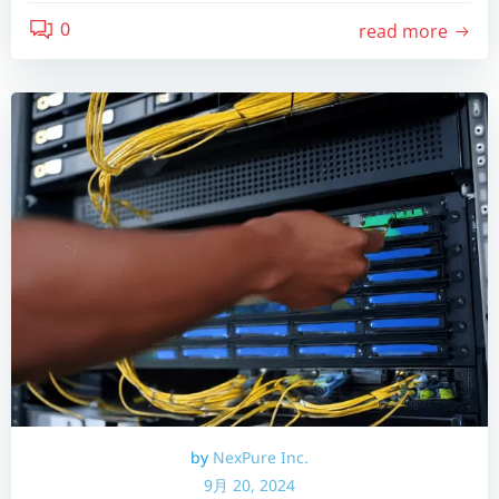
0
read more
by
NexPure Inc.
9月 20, 2024