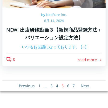
by
NexPure Inc.
6月 14, 2024
NEW! 出店研修動画３【新規商品登録方法＋
バリエーション設定方法】
いつもお世話になっております。 […]
0
read more
Posts
Posts
Posts
Page
Page
Page
Page
Page
Page
Previous
1
…
3
4
5
6
7
Next
navigation
navigation
navig