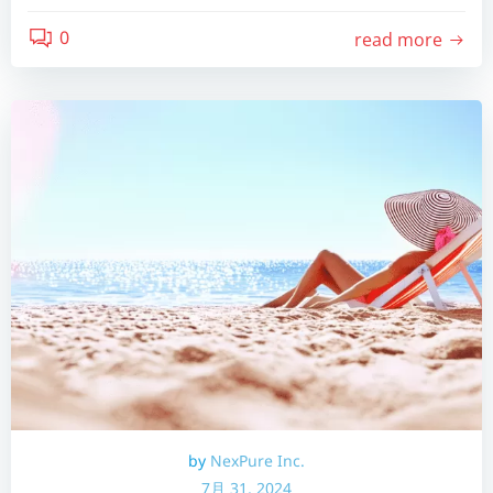
0
read more
by
NexPure Inc.
7月 31, 2024