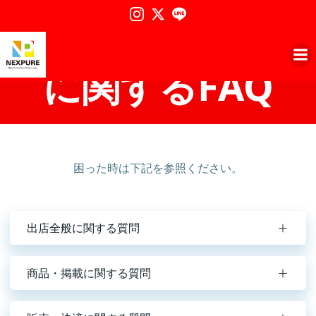
コ
ネクスプレイス
ン
テ
ン
に関するFAQ
ツ
へ
ス
キ
ッ
プ
困った時は下記を参照ください。
出店全般に関する質問
商品・掲載に関する質問