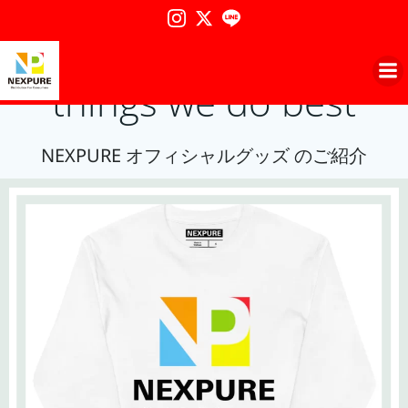
コ
ン
This is one of the
テ
ン
things we do best
ツ
へ
ス
NEXPURE オフィシャルグッズ のご紹介
キ
ッ
プ